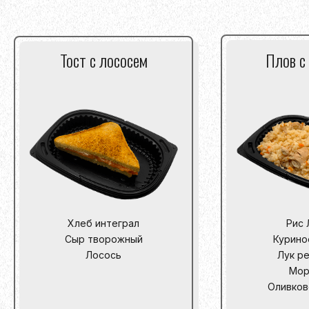
Тост с лососем
Плов с
Хлеб интеграл
Рис 
Сыр творожный
Курино
Лосось
Лук р
Мор
Оливков