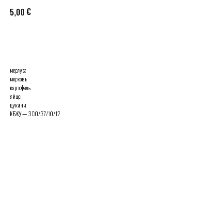
€
5,00
AÑADIR A LA CESTA
мерлуза
морковь
картофель
яйцо
цукини
КБЖУ — 300/37/10/12