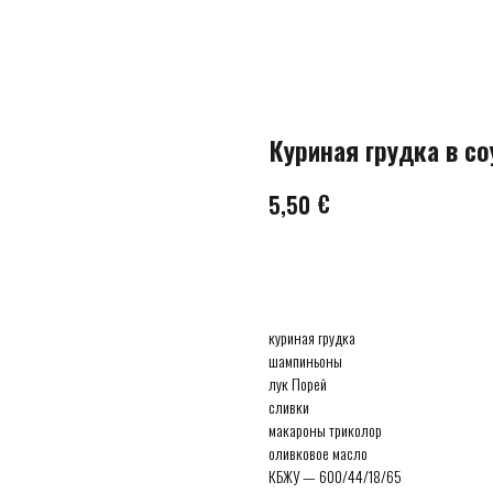
Куриная грудка в со
€
5,50
AÑADIR A LA CESTA
куриная грудка
шампиньоны
лук Порей
сливки
макароны триколор
оливковое масло
КБЖУ — 600/44/18/65